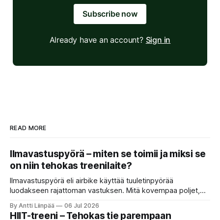
Subscribe now
Already have an account?
Sign in
READ MORE
Ilmavastuspyörä – miten se toimii ja miksi se
on niin tehokas treenilaite?
Ilmavastuspyörä eli airbike käyttää tuuletinpyörää
luodakseen rajattoman vastuksen. Mitä kovempaa poljet,
sitä rankempi treeni.
By Antti Liinpää
06 Jul 2026
HIIT-treeni – Tehokas tie parempaan