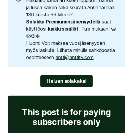
💡
Haluatko lukea artikkelin loppuun, nähdä
ja lukea kaiken sekä seurata Antin tarinaa
130 kilosta 99 kiloon?
Solakka Premiumin jäsenyydellä
saat
käyttöösi
kaikki sisällöt.
Tule mukaan! 🤩
👍👋🍀
Huom! Voit maksaa vuosijäsenyyden
myös laskulla. Lähetä minulle sähköpostia
osoitteeseen
antti@anttitv.com
Haluan solakaksi
This post is for paying
subscribers only