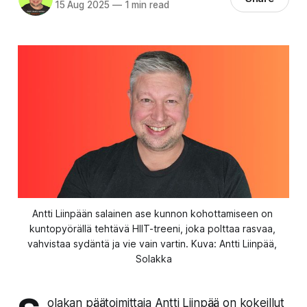
15 Aug 2025
—
1 min read
Antti Liinpään salainen ase kunnon kohottamiseen on 
kuntopyörällä tehtävä HIIT-treeni, joka polttaa rasvaa, 
vahvistaa sydäntä ja vie vain vartin. Kuva: Antti Liinpää, 
Solakka
olakan päätoimittaja Antti Liinpää on kokeillut