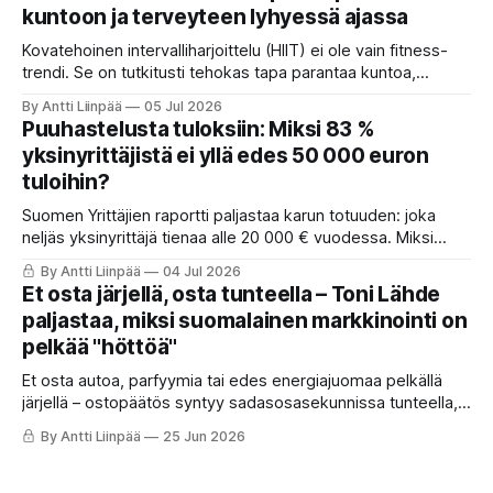
kuntoon ja terveyteen lyhyessä ajassa
Kovatehoinen intervalliharjoittelu (HIIT) ei ole vain fitness-
trendi. Se on tutkitusti tehokas tapa parantaa kuntoa,
polttaa rasvaa ja vahvistaa sydäntä lyhyessä ajassa. HIIT
By Antti Liinpää
05 Jul 2026
nostaa VO₂maxia, parantaa insuliiniherkkyyttä, laskee
Puuhastelusta tuloksiin: Miksi 83 %
verenpainetta ja tukee jopa aivoterveyttä pitkällä
yksinyrittäjistä ei yllä edes 50 000 euron
tähtäimellä.
tuloihin?
Suomen Yrittäjien raportti paljastaa karun totuuden: joka
neljäs yksinyrittäjä tienaa alle 20 000 € vuodessa. Miksi
ahkera ammattilainen polkee paikallaan? Anna Perhon
By Antti Liinpää
04 Jul 2026
mukaan syy on suunnassa ja fokuksessa. Lue 4 askelta,
Et osta järjellä, osta tunteella – Toni Lähde
joilla käännät puuhastelun kannattavaksi ja otat itsen
paljastaa, miksi suomalainen markkinointi on
johtamisen haltuun.
pelkää "höttöä"
Et osta autoa, parfyymia tai edes energiajuomaa pelkällä
järjellä – ostopäätös syntyy sadasosasekunnissa tunteella,
ja loogiset perustelut keksitään vasta jälkikäteen.
By Antti Liinpää
25 Jun 2026