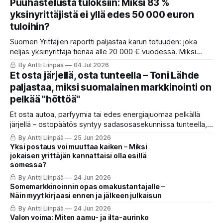
Puuhastelusta tuloksiin: Miksi 83 %
verenpainetta ja tukee jopa aivoterveyttä pitkällä
yksinyrittäjistä ei yllä edes 50 000 euron
tähtäimellä.
tuloihin?
Suomen Yrittäjien raportti paljastaa karun totuuden: joka
neljäs yksinyrittäjä tienaa alle 20 000 € vuodessa. Miksi
ahkera ammattilainen polkee paikallaan? Anna Perhon
By Antti Liinpää
04 Jul 2026
mukaan syy on suunnassa ja fokuksessa. Lue 4 askelta,
Et osta järjellä, osta tunteella – Toni Lähde
joilla käännät puuhastelun kannattavaksi ja otat itsen
paljastaa, miksi suomalainen markkinointi on
johtamisen haltuun.
pelkää "höttöä"
Et osta autoa, parfyymia tai edes energiajuomaa pelkällä
järjellä – ostopäätös syntyy sadasosasekunnissa tunteella,
ja loogiset perustelut keksitään vasta jälkikäteen.
By Antti Liinpää
25 Jun 2026
Yksi postaus voi muuttaa kaiken – Miksi
jokaisen yrittäjän kannattaisi olla esillä
somessa?
By Antti Liinpää
24 Jun 2026
Somemarkkinoinnin opas omakustantajalle –
Näin myyt kirjaasi ennen ja jälkeen julkaisun
By Antti Liinpää
24 Jun 2026
Valon voima: Miten aamu- ja ilta-aurinko