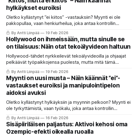
”Kiitos, mutta ei kiitos” – Näin käännät
vastaan.
hylkäykset euroiksi
Oletko kyllästynyt ”ei kiitos” -vastauksiin? Myynti ei ole
pakkopullaa, vaan henkiurheilua, joka antaa kontrollin
elämästäsi. Solakka Media opastaa, miten käännät
By Antti Liinpää
19 Feb 2026
hylkäykset euroiksi ja manipulointipelon aidoksi avuksi. Lue
Hollywood on ihmeissään, mutta sinulle se
neljä askelta, joilla yrittäjä siirtyy menestykseen!
on tilaisuus: Näin otat tekoälyvideon haltuun
Hollywood-tähdet nyrkkeilevät tekoälyvideoilla ja ohjaajat
pelkäävät työpaikkojensa puolesta, mutta mitä tämä
tarkoittaa sinun yrityksellesi? Tässä artikkelissa
By Antti Liinpää
19 Feb 2026
pureudumme tekoälyvideoiden uusimpiin virtauksiin, kuten
Myynti on uusi musta – Näin käännät ”ei”-
SeedDance 2.0 -teknologiaan.
vastaukset euroiksi ja manipulointipelon
aidoksi avuksi
Oletko kyllästynyt hylkäyksiin ja myynnin pelkoon? Myynti ei
ole tyrkyttämistä, vaan työkalu, joka antaa kontrollin
elämääsi. Murramme myyntimyyttit ja annamme neljä
By Antti Liinpää
16 Feb 2026
askelta, joilla muutat negatiivisen energian tulokseksi ja
Sisäpiiriläisen paljastus: Aktivoi kehosi oma
epävarmuuden itsevarmuudeksi. Lue lisää ja menesty!
Ozempic-efekti oikealla ruoalla