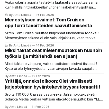
Voiko oikeilla asioilla täytetyllä lautasella saavuttaa saman
kuin kalliilla hittilääkkeellä? Entinen lääkekehitysjohtaja
Anette Sams paljastaa, miten aktivoit kehosi oman
By Antti Liinpää
16 Feb 2026
'Ozempic-tehtaan' ilman neuloja tai sivuvaikutuksia. Nyt
Menestyksen avaimet: Tom Cruisen
syömme itsemme kylläisiksi tieteen voimalla.
oppitunti tavoitteiden saavuttamisesta
Miten Tom Cruise muuttaa hurjimmat unelmansa todeksi?
Menestyksen takana ei ole vain lahjakkuus, vaan tarkka
menetelmä pelon voittamiseen ja jatkuvaan oppimiseen.
By Antti Liinpää
14 Feb 2026
Lue, kuinka murehtiminen vaihdetaan toimintaan ja miksi
Miksi faktat ovat mielenmuutoksen huonoin
jokaisen huipun on ensin opittava konttaamaan.
työkalu (ja mitä tehdä sen sijaan)
Miksi faktat eivät pure, vaikka todisteet olisivat tiskissä?
Kyse ei ole tyhmyydestä, vaan aivojen tavasta suojella
meitä. Katso, miten "käänteisvaikutus" toimii ja miksi toivon
By Antti Liinpää
12 Feb 2026
herättäminen on tehokkaampaa kuin väittely. Opi viestimään
Yrittäjä, onneksi olkoon: Olet virallisesti
niin, että ovet avautuvat vastarinnan sijaan.
järjestelmän hyväntekeväisyysautomaatti!
Sijoita 110 000 € ja saa vastineeksi Juhlamokka-paketin.
Solakka Media perkaa yrittäjän eläketodellisuutta: kun YEL
syö katteen ja palkintona on takuueläkkeen tasoinen
By Antti Liinpää
11 Feb 2026