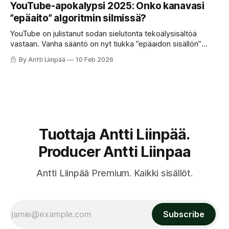
”rikkaus”, alkavat juhlapuheet ja kampaviinerit maistua
YouTube-apokalypsi 2025: Onko kanavasi
puulta. Tervetuloa järjestelmään, jossa kaikilla on lopulta
”epäaito” algoritmin silmissä?
yhtä vähän.
YouTube on julistanut sodan sielutonta tekoälysisältöä
vastaan. Vanha sääntö on nyt tiukka ”epäaidon sisällön”
politiikka, joka voi viedä mainostulot silmänräpäyksessä.
By Antti Liinpää
10 Feb 2026
Lue, miten vältät algoritmin ansat ja suojaat kanavasi
demonetisaatiolta!
Tuottaja Antti Liinpää.
Producer Antti Liinpaa
Antti Liinpää Premium. Kaikki sisällöt.
Subscribe