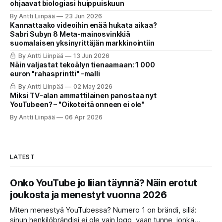
ohjaavat biologiasi huippuiskuun
By Antti Liinpää
23 Jun 2026
Kannattaako videoihin enää hukata aikaa?
Sabri Subyn 8 Meta-mainosvinkkiä
suomalaisen yksinyrittäjän markkinointiin
By Antti Liinpää
13 Jun 2026
Näin valjastat tekoälyn tienaamaan: 1 000
euron "rahasprintti" -malli
By Antti Liinpää
02 May 2026
Miksi TV-alan ammattilainen panostaa nyt
YouTubeen? – "Oikoteitä onneen ei ole"
By Antti Liinpää
06 Apr 2026
LATEST
Onko YouTube jo liian täynnä? Näin erotut
joukosta ja menestyt vuonna 2026
Miten menestyä YouTubessa? Numero 1 on brändi, sillä:
sinun henkilöbrändisi ei ole vain logo, vaan tunne, jonka