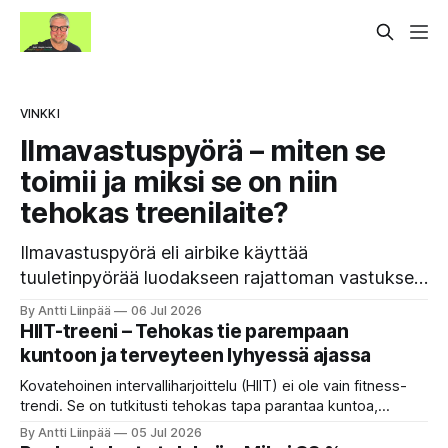
VINKKI
Ilmavastuspyörä – miten se
toimii ja miksi se on niin
tehokas treenilaite?
Ilmavastuspyörä eli airbike käyttää
tuuletinpyörää luodakseen rajattoman vastuksen.
Mitä kovempaa poljet, sitä rankempi treeni.
By Antti Liinpää
06 Jul 2026
HIIT-treeni – Tehokas tie parempaan
kuntoon ja terveyteen lyhyessä ajassa
Kovatehoinen intervalliharjoittelu (HIIT) ei ole vain fitness-
trendi. Se on tutkitusti tehokas tapa parantaa kuntoa,
polttaa rasvaa ja vahvistaa sydäntä lyhyessä ajassa. HIIT
By Antti Liinpää
05 Jul 2026
nostaa VO₂maxia, parantaa insuliiniherkkyyttä, laskee