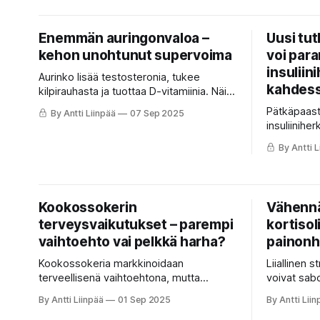
terveyteen
Enemmän auringonvaloa –
Uusi tu
kehon unohtunut supervoima
voi par
insuliin
Aurinko lisää testosteronia, tukee
kahdess
kilpirauhasta ja tuottaa D-vitamiinia. Näin
selviät Suomen pitkästä ja pimeästä
Pätkäpaast
By Antti Liinpää
07 Sep 2025
talvesta ilman valon puutteen
insuliinihe
vaikutuksia.
Lue, miten
By Antti L
tukee paino
Kookossokerin
Vähennä
terveysvaikutukset – parempi
kortisol
vaihtoehto vai pelkkä harha?
painonha
Kookossokeria markkinoidaan
Liiallinen s
terveellisenä vaihtoehtona, mutta
voivat sabo
tutkimusten mukaan se on lähes samaa
miten syvä
By Antti Liinpää
01 Sep 2025
By Antti Liin
kuin valkoinen sokeri. GI-arvo on hieman
liikkuminen