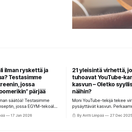
i ilman ryskettä ja
21 yleisintä virhettä, j
ua? Testasimme
tuhoavat YouTube-ka
reenin, jossa
kasvun – Oletko syylli
oomerikin” pärjää
näihin?
ilman säätöä! Testasimme
Moni YouTube-tekijä tekee virh
septin, jossa EGYM-tekoäly
pysäyttävät kasvun. Perkaam
ukset puolestasi. 14 minuutin
Median opit: paranna katsojap
pää
17 Jan 2026
By Antti Liinpää
27 Dec 202
hokas ja pelillistetty
optimoi pikkukuvat ja vältä st
ämä "kuntoilun drive-in" sopii
sudenkuopat. Lue artikkeli ja t
ille ammattilaisille kuin
syyllistytkö sinä näihin 21 yle