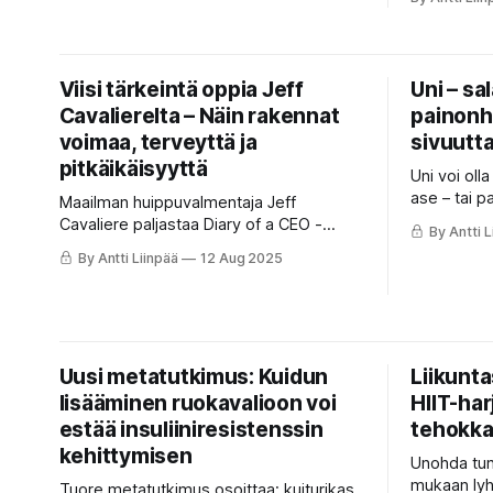
laihtumista – ja milloin ne voivat
voivat muu
sabotoida tulokset.
Viisi tärkeintä oppia Jeff
Uni – sa
Cavalierelta – Näin rakennat
painonha
voimaa, terveyttä ja
sivuutt
pitkäikäisyyttä
Uni voi oll
ase – tai p
Maailman huippuvalmentaja Jeff
osoittavat,
Cavaliere paljastaa Diary of a CEO -
By Antti L
makeanhimoa
haastattelussa viisi tärkeintä oppiaan:
By Antti Liinpää
12 Aug 2025
vinkeillä n
kurinalaisuus voittaa motivaation, ravinto
tehokkaam
ratkaisee rasvanpolton, viisi avainliikettä
tukee pitkäikäisyyttä ja kehonhuolto
sekä oma ”miksi” varmistavat pysyvät
tulokset.
Uusi metatutkimus: Kuidun
Liikunt
lisääminen ruokavalioon voi
HIIT-har
estää insuliiniresistenssin
tehokka
kehittymisen
Unohda tun
mukaan lyhy
Tuore metatutkimus osoittaa: kuiturikas