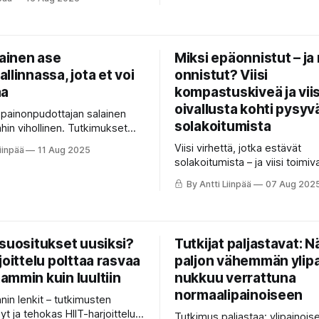
ttaa elämäsi vuonna 2025.
lainen ase
Miksi epäonnistut – ja
llinnassa, jota et voi
onnistut? Viisi
aa
kompastuskiveä ja viis
oivallusta kohti pysyv
a painonpudottajan salainen
solakoitumista
ahin vihollinen. Tutkimukset
 että univaje lisää nälkää,
Viisi virhettä, jotka estävät
iinpää
11 Aug 2025
 ja arjen laiskuutta. Näillä
solakoitumista – ja viisi toimi
ukut paremmin ja laihdut
joiden avulla onnistut tekem
min.
By Antti Liinpää
07 Aug 202
elämäntapamuutoksen.
asuositukset uusiksi?
Tutkijat paljastavat: N
joittelu polttaa rasvaa
paljon vähemmän ylip
ammin kuin luultiin
nukkuu verrattuna
normaalipainoiseen
nin lenkit – tutkimusten
t ja tehokas HIIT-harjoittelu
Tutkimus paljastaa: ylipainois