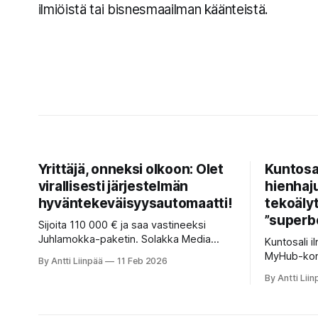
ilmiöistä tai bisnesmaailman käänteistä.
Yrittäjä, onneksi olkoon: Olet
Kuntosal
virallisesti järjestelmän
hienhaj
hyväntekeväisyysautomaatti!
tekoälyt
”superb
Sijoita 110 000 € ja saa vastineeksi
Juhlamokka-paketin. Solakka Media
Kuntosali 
perkaa yrittäjän eläketodellisuutta: kun
MyHub-kon
By Antti Liinpää
11 Feb 2026
YEL syö katteen ja palkintona on
hoitaa vast
By Antti Liin
takuueläkkeen tasoinen ”rikkaus”,
treeni on te
alkavat juhlapuheet ja kampaviinerit
kokemus. T
maistua puulta. Tervetuloa järjestelmään,
niin kiireis