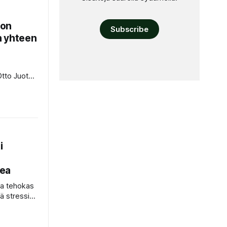
lusi!
 on
Subscribe
in yhteen
Otto Juote
-jaon ja
ömän
men
opoliksi
i
kea
ta tehokas
ä stressiä.
iden
vat muuttaa