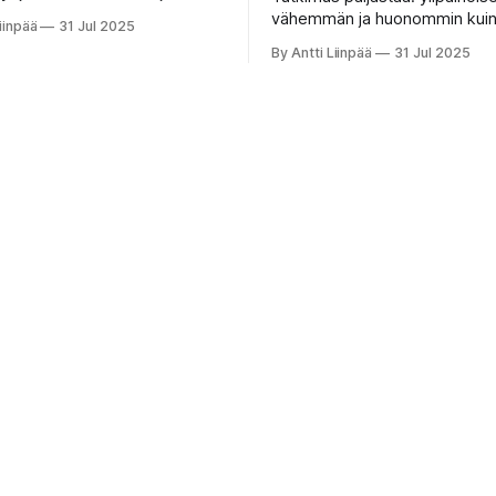
a rasvaa enemmän kuin
vähemmän ja huonommin kui
iinpää
31 Jul 2025
 kevyt liikunta. Katso, miksi
normaalipainoiset. Unenpuute 
By Antti Liinpää
31 Jul 2025
rityisesti ylipainoiselle ja
nälkää ja vaikeuttaa laihtumist
miksi uni on painonhallinnan av
ntti Liinpää. Producer An