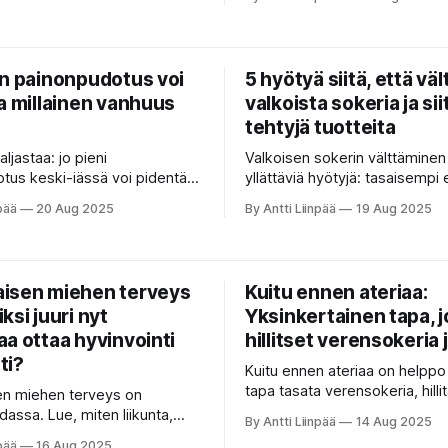
ähentämään stressiä ja
syömisellä, liikunnalla ja unella
nonhallintaa.
än painonpudotus voi
5 hyötyä siitä, että väl
a millainen vanhuus
valkoista sokeria ja sii
tehtyjä tuotteita
ljastaa: jo pieni
Valkoisen sokerin välttäminen
tus keski-iässä voi pidentää
yllättäviä hyötyjä: tasaisempi 
rantaa vanhuuden
helpompi painonhallinta, kirkk
pää
20 Aug 2025
By Antti Liinpää
19 Aug 2025
ua. Näin elintapamuutos toimii
vahvempi vastustuskyky ja p
sä.
riski sairauksiin. Lue Solakasta
jättää makeiset ja virvoitusju
arjesta.
isen miehen terveys
Kuitu ennen ateriaa:
ksi juuri nyt
Yksinkertainen tapa, j
a ottaa hyvinvointi
hillitset verensokeria 
ti?
Kuitu ennen ateriaa on helppo
tapa tasata verensokeria, hillit
en miehen terveys on
helpottaa painonhallintaa. Näi
assa. Lue, miten liikunta,
By Antti Liinpää
14 Aug 2025
osaksi arkeasi.
 uni ja mielen hyvinvointi
pää
16 Aug 2025