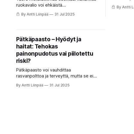
voi poltta
ruokavalio voi ehkäistä
By Antti L
perinteinen
insuliiniresistenssin kehittymistä ja
By Antti Liinpää
31 Jul 2025
HIIT sopii e
parantaa verensokerin hallintaa
kiireiselle.
tehokkaasti.
Pätkäpaasto – Hyödyt ja
haitat: Tehokas
painonpudotus vai piilotettu
riski?
Pätkäpaasto voi vauhdittaa
rasvanpolttoa ja terveyttä, mutta se ei
sovi kaikille. Tässä kattava opas
By Antti Liinpää
31 Jul 2025
hyödyistä, haitoista ja sopivuudesta.
Tuottaja A