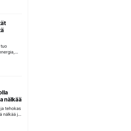
.
tät
tä
 tuo
energia,
aampi iho,
ienempi
 viisi syytä
omat pois
olla
ja nälkää
 ja tehokas
ä nälkää ja
n otat sen