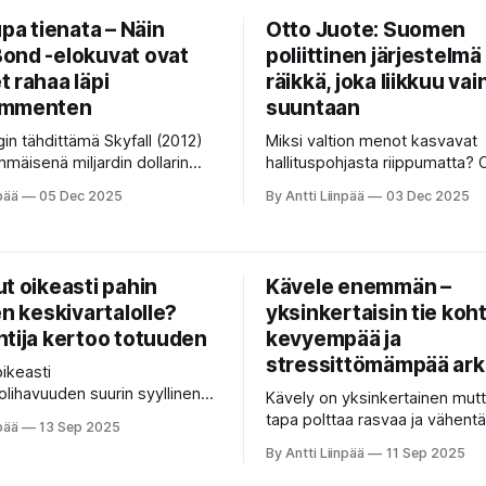
ereille". Lue, miten tekoäly
virheeseen, jotka vievät katse
upa tienata – Näin
Otto Juote: Suomen
enisi!
ond -elokuvat ovat
poliittinen järjestelmä
 rahaa läpi
räikkä, joka liikkuu va
ymmenten
suuntaan
gin tähdittämä Skyfall (2012)
Miksi valtion menot kasvavat
mmäisenä miljardin dollarin
hallituspohjasta riippumatta? 
tuloissa. Vaikka
murskaa vasemmisto–oikeisto
pää
05 Dec 2025
By Antti Liinpää
03 Dec 2025
stannukset ovat nousseet
esittelee ”räikän” – säälimätt
 neljännesmiljardiin, James
mekanismin, joka tekee Suo
elleen yksi elokuvahistorian
poliittisesta järjestelmästä du
mmista rahasammoista.
naamioituneen monopolin.
t oikeasti pahin
Kävele enemmän –
en keskivartalolle?
yksinkertaisin tie koht
ntija kertoo totuuden
kevyempää ja
stressittömämpää ar
ikeasti
olihavuuden suurin syyllinen
Kävely on yksinkertainen mut
si monista tekijöistä? Artikkeli
tapa polttaa rasvaa ja vähentä
pää
13 Sep 2025
ytteihin, kaloreihin ja
Lue, miten aamukävely, porta
By Antti Liinpää
11 Sep 2025
iden vinkkeihin, jotta tiedät,
valitseminen ja iltakävely voi
vaikuttaa painonhallintaan ja
arkeasi kevyemmäksi ja