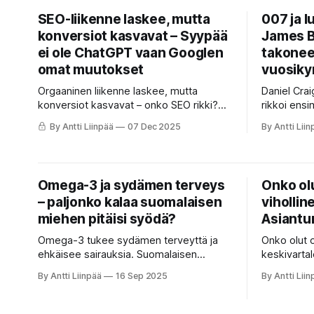
jossa kaikilla on lopulta yhtä vähän.
"superboom
SEO-liikenne laskee, mutta
007 ja l
muuttaa tre
konversiot kasvavat – Syypää
James B
ei ole ChatGPT vaan Googlen
takoneet
omat muutokset
vuosik
Orgaaninen liikenne laskee, mutta
Daniel Crai
konversiot kasvavat – onko SEO rikki?
rikkoi ensi
Tuore data vuodelta 2025 paljastaa, että
rajan lippu
By Antti Liinpää
07 Dec 2025
By Antti Liin
"liikennekadon" syypää ei ole ChatGPT,
tuotantoku
vaan Googlen omat AI Overviews -
miljoonasta
nostot. Lue, miksi tämä on itse asiassa
Bond on ed
hyvä uutinen brändillesi ja miten
luotettavi
Omega-3 ja sydämen terveys
Onko olu
mittaamisen täytyy muuttua.
– paljonko kalaa suomalaisen
vihollin
miehen pitäisi syödä?
Asiantu
Omega-3 tukee sydämen terveyttä ja
Onko olut o
ehkäisee sairauksia. Suomalaisen
keskivartal
miehen tulisi syödä kalaa 2–3 kertaa
vai vain yk
By Antti Liinpää
16 Sep 2025
By Antti Liin
viikossa – tiedätkö, paljonko saat itse?
pureutuu my
asiantuntijo
miten olut 