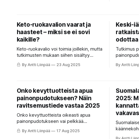
pienempi, mutta terveysriskit samat.
auttavat v
Käytä kohtuudella – jos ollenkaan.
tukevat pai
Keto-ruokavalion vaarat ja
Keski-i
haasteet – miksi se ei sovi
ratkaist
kaikille?
odottaa
Keto-ruokavalio voi toimia joillekin, mutta
Tutkimus pa
tutkimusten mukaan siihen sisältyy
painonpudo
riskejä: ravinnepuutokset,
ikää ja pa
By Antti Liinpää
23 Aug 2025
By Antti Liin
sydänterveyden ongelmat ja vaikeus
elämänlaat
ylläpitää dieettiä pitkällä aikavälillä. Tässä
käytännös
artikkelissa kerromme, miksi
ketogeeninen ruokavalio ei ole kaikille
Onko kevyttuotteista apua
Suomala
turvallinen vaihtoehto.
painonpudotukseen? Näin
2025: Mi
ravitsemustiede vastaa 2025
kannatta
vakavas
Onko kevyttuotteista oikeasti apua
painonpudotukseen vai pelkkää
Suomalais
markkinointia? Ravitsemustiede 2025
käännekohd
By Antti Liinpää
17 Aug 2025
paljastaa, milloin light-tuotteet tukevat
ruokavalio,
By Antti Liin