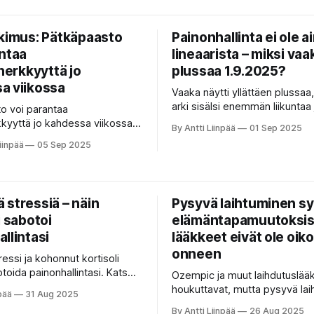
.
energisemmäksi.
tkimus: Pätkäpaasto
Painonhallinta ei ole a
antaa
lineaarista – miksi vaa
iherkkyyttä jo
plussaa 1.9.2025?
a viikossa
Vaaka näytti yllättäen plussaa
arki sisälsi enemmän liikuntaa 
o voi parantaa
valintoja. Mistä painon nousu jo
rkkyyttä jo kahdessa viikossa.
By Antti Liinpää
01 Sep 2025
miksi kyse ei silti ole takapak
 se tasaa verensokeria ja
iinpää
05 Sep 2025
tärkeästä oppitunnista
nhallintaa.
painonhallinnassa?
 stressiä – näin
Pysyvä laihtuminen s
i sabotoi
elämäntapamuutoksis
llintasi
lääkkeet eivät ole oiko
onneen
tressi ja kohonnut kortisoli
toida painonhallintasi. Katso,
Ozempic ja muut laihdutuslää
 hengitys, luonnossa
houkuttavat, mutta pysyvä la
pää
31 Aug 2025
 ja rentouttavat harjoitteet
syntyy vain elämäntapamuutok
By Antti Liinpää
26 Aug 2025