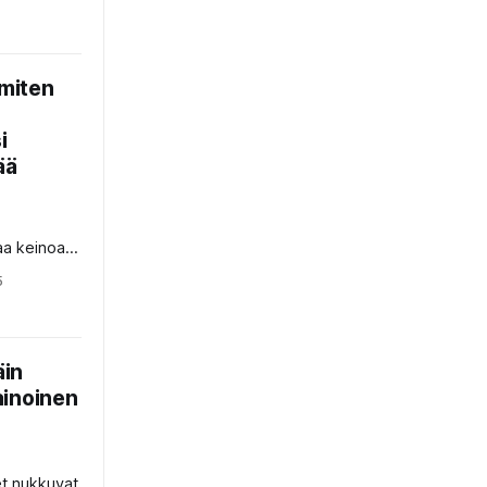
 miten
i
ää
vaa keinoa,
ään pysyvän
5
äin
ainoinen
et nukkuvat