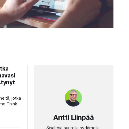
otka
navasi
stynyt
eitä, jotka
me Think
ysyvyyttä,
5
rategiset
Antti Liinpää
arkista,
iseen
Sisältöjä suurella sydämellä.