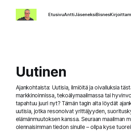
Etusivu
Antti
Jäseneksi
Bisnes
Kirjoitta
Uutinen
Ajankohtaista: Uutisia, ilmiöitä ja oivalluksia tä
markkinoinnissa, tekoälymaailmassa tai hyvinv
tapahtuu juuri nyt? Tämän tagin alta löydät ajan
uutisia, jotka resonoivat yrittäjyyden, suoritusk
elämänmuutoksen kanssa. Seuraan maailman me
olennaisimman tiedon sinulle – olipa kyse tuorei