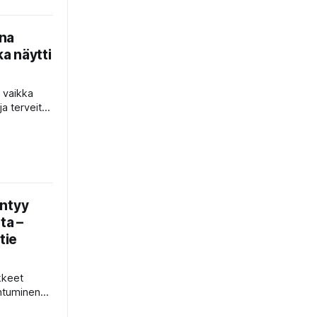
ina
ka näytti
, vaikka
ja terveitä
htui – ja
ista vaan
yntyy
ta –
tie
kkeet
ihtuminen
silla –