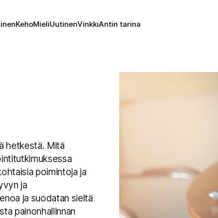
minen
Keho
Mieli
Uutinen
Vinkki
Antin tarina
stä hetkestä. Mitä
ointitutkimuksessa
kohtaisia poimintoja ja
yvyn ja
noa ja suodatan sieltä
sta painonhallinnan