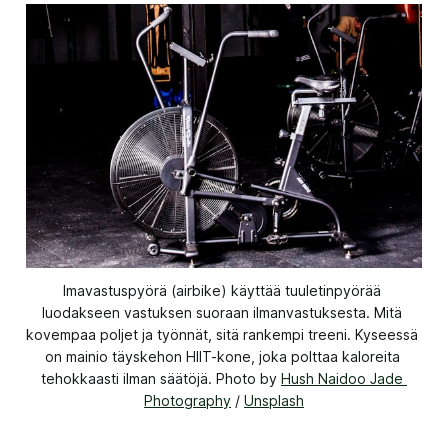
lmavastuspyörä (airbike) käyttää tuuletinpyörää 
luodakseen vastuksen suoraan ilmanvastuksesta. Mitä 
kovempaa poljet ja työnnät, sitä rankempi treeni. Kyseessä 
on mainio täyskehon HIIT-kone, joka polttaa kaloreita 
tehokkaasti ilman säätöjä. Photo by 
Hush Naidoo Jade 
Photography
 / 
Unsplash