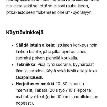
malleissa sekä se, että se ei sovi rauhalliseen,
pitkäkestoiseen "lukemisen ohella" -pyöräilyyn.
Käyttövinkkejä
Säädä istuin oikein
: Istuimen korkeus noin
lantion tasolle, jotta jalka ojentuu lähes
suoraksi polven pienellä koukulla.
Tekniikka
: Pidä ryhti suorana, kyynärpäät
lähellä vartaloa. Käytä sekä käsiä että jalkoja
tasapainoisesti.
Harjoitusesimerkki
: 10–30 minuutin
intervallit, Tabata (20 s työ / 10 s lepo) tai
matkatavoitteet (esim. 10 km mahdollisimman
nopeasti).