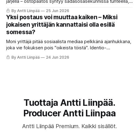
järjellä – ostopäätös syntyy sadasosasekunnissa tunteella,
ja loogiset perustelut keksitään vasta jälkikäteen.
By Antti Liinpää
25 Jun 2026
Yksi postaus voi muuttaa kaiken – Miksi
jokaisen yrittäjän kannattaisi olla esillä
somessa?
Moni yrittäjä pitää sosiaalista mediaa pelkkänä ajanhukkana,
joka vie fokuksen pois "oikeista töistä". Identio-
ohjelmistoyhtiön perustaja Joonas Korgan muistutti kuitenkin
By Antti Liinpää
24 Jun 2026
LinkedInissä somen rajattomasta voimasta: yksi ainoa oikea
julkaisu voi muuttaa yrityksen suunnan
Tuottaja Antti Liinpää.
Producer Antti Liinpaa
Antti Liinpää Premium. Kaikki sisällöt.