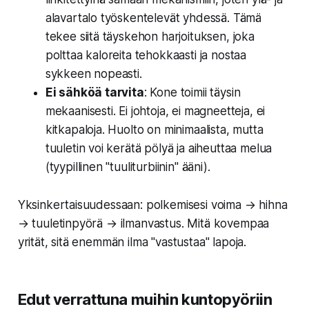
alavartalo työskentelevät yhdessä. Tämä
tekee siitä täyskehon harjoituksen, joka
polttaa kaloreita tehokkaasti ja nostaa
sykkeen nopeasti.
Ei sähköä tarvita
: Kone toimii täysin
mekaanisesti. Ei johtoja, ei magneetteja, ei
kitkapaloja. Huolto on minimaalista, mutta
tuuletin voi kerätä pölyä ja aiheuttaa melua
(tyypillinen "tuuliturbiinin" ääni).
Yksinkertaisuudessaan: polkemisesi voima → hihna
→ tuuletinpyörä → ilmanvastus. Mitä kovempaa
yrität, sitä enemmän ilma "vastustaa" lapoja.
Edut verrattuna muihin kuntopyöriin