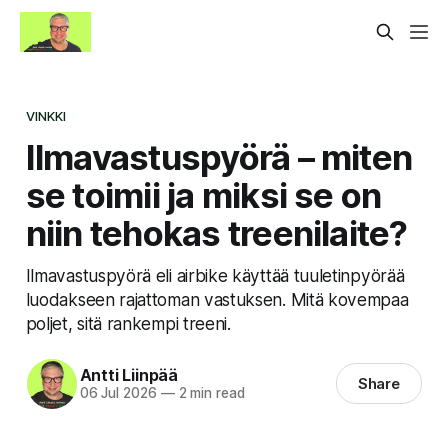
VINKKI
Ilmavastuspyörä – miten
se toimii ja miksi se on
niin tehokas treenilaite?
Ilmavastuspyörä eli airbike käyttää tuuletinpyörää
luodakseen rajattoman vastuksen. Mitä kovempaa
poljet, sitä rankempi treeni.
Antti Liinpää
Share
06 Jul 2026
—
2 min read