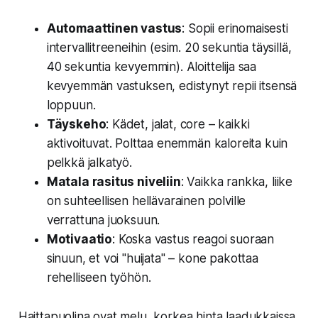
Automaattinen vastus
: Sopii erinomaisesti
intervallitreeneihin (esim. 20 sekuntia täysillä,
40 sekuntia kevyemmin). Aloittelija saa
kevyemmän vastuksen, edistynyt repii itsensä
loppuun.
Täyskeho
: Kädet, jalat, core – kaikki
aktivoituvat. Polttaa enemmän kaloreita kuin
pelkkä jalkatyö.
Matala rasitus niveliin
: Vaikka rankka, liike
on suhteellisen hellävarainen polville
verrattuna juoksuun.
Motivaatio
: Koska vastus reagoi suoraan
sinuun, et voi "huijata" – kone pakottaa
rehelliseen työhön.
Haittapuolina ovat melu, korkea hinta laadukkaissa