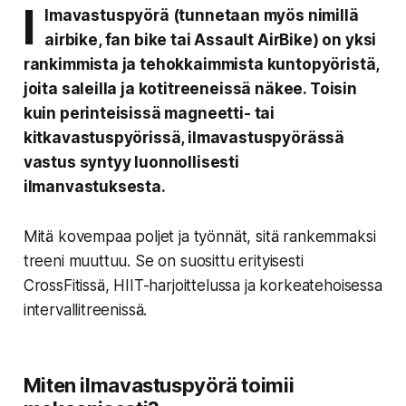
I
lmavastuspyörä
(tunnetaan myös nimillä
airbike, fan bike tai Assault AirBike) on yksi
rankimmista ja tehokkaimmista kuntopyöristä,
joita saleilla ja kotitreeneissä näkee. Toisin
kuin perinteisissä magneetti- tai
kitkavastuspyörissä, ilmavastuspyörässä
vastus syntyy luonnollisesti
ilmanvastuksesta.
Mitä kovempaa poljet ja työnnät, sitä rankemmaksi
treeni muuttuu. Se on suosittu erityisesti
CrossFitissä, HIIT-harjoittelussa ja korkeatehoisessa
intervallitreenissä.
Miten ilmavastuspyörä toimii