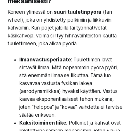
mekaanisesti?
Koneen ytimessä on
suuri tuuletinpyörä
(fan
wheel), joka on yhdistetty polkimiin ja liikkuviin
kahvoihin. Kun poljet jaloilla tai työnnät/vetät
käsikahvoja, voima siirtyy hihnavaihteiston kautta
tuulettimeen, joka alkaa pyöriä.
Ilmanvastusperiaate
: Tuulettimen lavat
siirtävät ilmaa. Mitä nopeammin pyörä pyörii,
sitä enemmän ilmaa se liikuttaa. Tämä luo
kasvavaa vastusta fysiikan lakeja
(aerodynamiikkaa) hyväksi käyttäen. Vastus
kasvaa eksponentiaalisesti tehon mukana,
joten "helppoa" ja "kovaa" vaihdetta ei tarvitse
säätää erikseen.
Kaksitoiminen liike
: Polkimet ja kahvat ovat
linkitettyinä samaan mekanismiin, joten ylä- ja