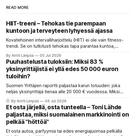
READ MORE
HIIT-treeni – Tehokas tie parempaan
kuntoon ja terveyteen lyhyessä ajassa
Kovatehoinen intervalliharjoittelu (HIIT) ei ole vain fitness-
trendi. Se on tutkitusti tehokas tapa parantaa kuntoa,
polttaa rasvaa ja vahvistaa sydäntä lyhyessä ajassa. HIIT
By Antti Liinpää
05 Jul 2026
nostaa VO₂maxia, parantaa insuliiniherkkyyttä, laskee
Puuhastelusta tuloksiin: Miksi 83 %
verenpainetta ja tukee jopa aivoterveyttä pitkällä
yksinyrittäjistä ei yllä edes 50 000 euron
tähtäimellä.
tuloihin?
Suomen Yrittäjien raportti paljastaa karun totuuden: joka
neljäs yksinyrittäjä tienaa alle 20 000 € vuodessa. Miksi
ahkera ammattilainen polkee paikallaan? Anna Perhon
By Antti Liinpää
04 Jul 2026
mukaan syy on suunnassa ja fokuksessa. Lue 4 askelta,
Et osta järjellä, osta tunteella – Toni Lähde
joilla käännät puuhastelun kannattavaksi ja otat itsen
paljastaa, miksi suomalainen markkinointi on
johtamisen haltuun.
pelkää "höttöä"
Et osta autoa, parfyymia tai edes energiajuomaa pelkällä