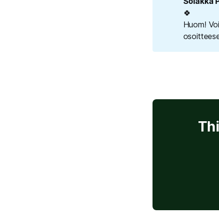
Solakka 
🍀
Huom! Voi
osoittee
Thi