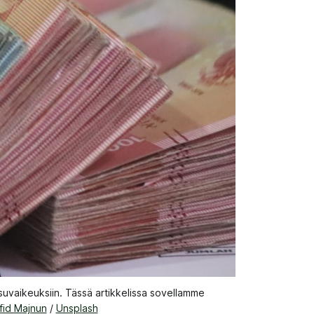
ksuvaikeuksiin. Tässä artikkelissa sovellamme 
fid Majnun
 / 
Unsplash