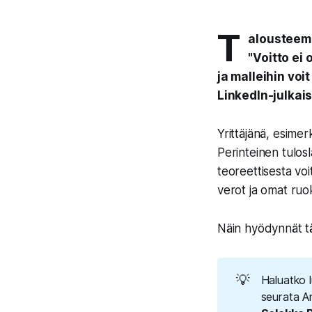
T
alousteema
"Voitto ei
ja malleihin vo
LinkedIn-julkai
Yrittäjänä, esimerk
Perinteinen tulos
teoreettisesta vo
verot ja omat ruo
Näin hyödynnät tät
💡
Haluatko l
seurata An