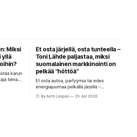
n: Miksi
Et osta järjellä, osta tunteella –
 yllä
Toni Lähde paljastaa, miksi
oihin?
suomalainen markkinointi on
pelkää "höttöä"
astaa karun
täjä tienaa
Et osta autoa, parfyymia tai edes
 ahkera
energiajuomaa pelkällä järjellä –
aan? Anna
ostopäätös syntyy sadasosasekunnissa
By Antti Liinpää
25 Jun 2026
ssa ja
tunteella, ja loogiset perustelut
lla käännät
keksitään vasta jälkikäteen.
tat itsen