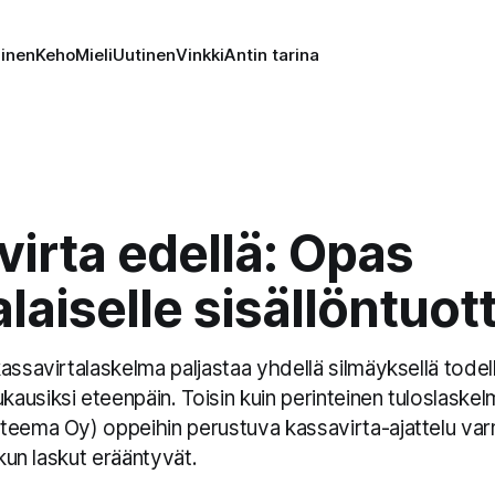
minen
Keho
Mieli
Uutinen
Vinkki
Antin tarina
irta edellä: Opas
aiselle sisällöntuott
assavirtalaskelma paljastaa yhdellä silmäyksellä todel
usiksi eteenpäin. Toisin kuin perinteinen tuloslaskel
eema Oy) oppeihin perustuva kassavirta-ajattelu varmis
 kun laskut erääntyvät.