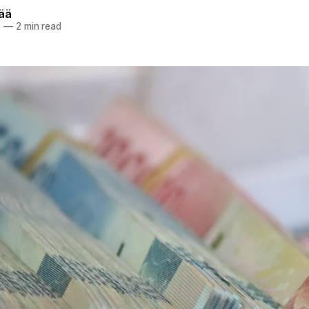
pää
5
—
2 min read