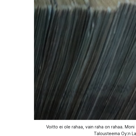
Voitto ei ole rahaa, vain raha on rahaa. Moni 
Talousteema Oy:n Las