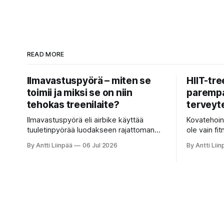
READ MORE
Ilmavastuspyörä – miten se
HIIT-tre
toimii ja miksi se on niin
parempa
tehokas treenilaite?
terveyt
Ilmavastuspyörä eli airbike käyttää
Kovatehoine
tuuletinpyörää luodakseen rajattoman
ole vain fi
vastuksen. Mitä kovempaa poljet, sitä
tehokas ta
By Antti Liinpää
06 Jul 2026
By Antti Liin
rankempi treeni.
rasvaa ja 
ajassa. HI
insuliinihe
ja tukee jo
tähtäimellä