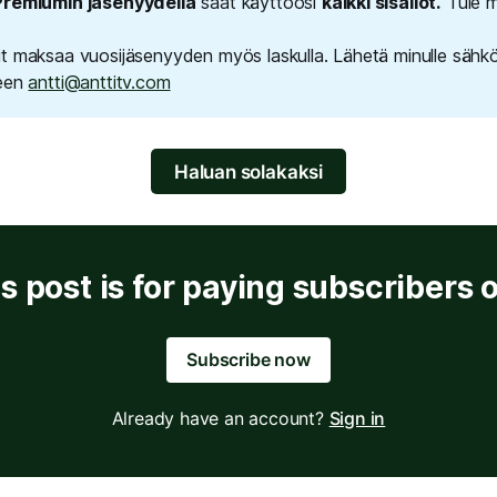
Premiumin jäsenyydellä
saat käyttöösi
kaikki sisällöt.
Tule m
t maksaa vuosijäsenyyden myös laskulla. Lähetä minulle sähk
seen
antti@anttitv.com
Haluan solakaksi
s post is for paying subscribers 
Subscribe now
Already have an account?
Sign in