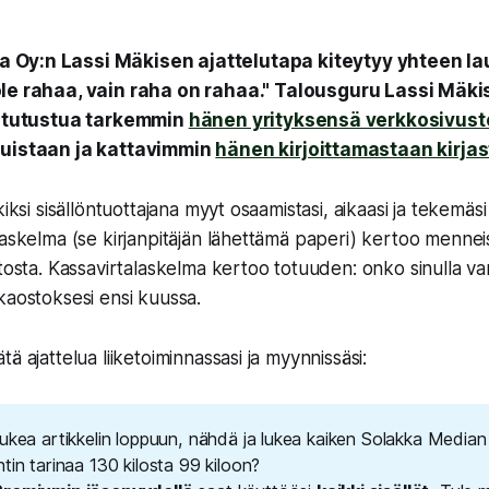
 Oy:n Lassi Mäkisen ajattelutapa kiteytyy yhteen l
 ole rahaa, vain raha on rahaa." Talousguru Lassi Mäk
it tutustua tarkemmin
hänen yrityksensä verkkosivust
suistaan ja kattavimmin
hänen kirjoittamastaan kirjas
iksi sisällöntuottajana myyt osaamistasi, aikaasi ja tekemäsi 
laskelma (se kirjanpitäjän lähettämä paperi) kertoo mennei
itosta. Kassavirtalaskelma kertoo totuuden: onko sinulla v
kaostoksesi ensi kuussa.
ä ajattelua liiketoiminnassasi ja myynnissäsi:
ukea artikkelin loppuun, nähdä ja lukea kaiken Solakka Median 
tin tarinaa 130 kilosta 99 kiloon?