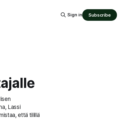
Sign in
Subscribe
ajalle
lisen
ma, Lassi
taa, että tilillä