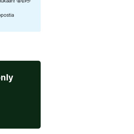
ukaan! 🤩👍👋
öpostia
only