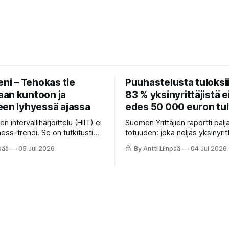
eni – Tehokas tie
Puuhastelusta tuloksii
an kuntoon ja
83 % yksinyrittäjistä ei
een lyhyessä ajassa
edes 50 000 euron tul
n intervalliharjoittelu (HIIT) ei
Suomen Yrittäjien raportti palj
tness-trendi. Se on tutkitusti
totuuden: joka neljäs yksinyrit
pa parantaa kuntoa, polttaa
alle 20 000 € vuodessa. Miksi
pää
05 Jul 2026
By Antti Liinpää
04 Jul 2026
vahvistaa sydäntä lyhyessä
ammattilainen polkee paikall
IT nostaa VO₂maxia, parantaa
Perhon mukaan syy on suunna
rkkyyttä, laskee verenpainetta
fokuksessa. Lue 4 askelta, joi
pa aivoterveyttä pitkällä
puuhastelun kannattavaksi ja o
.
johtamisen haltuun.