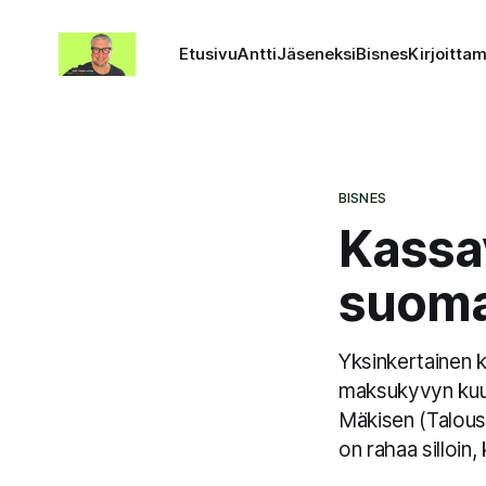
Etusivu
Antti
Jäseneksi
Bisnes
Kirjoitta
BISNES
Kassav
suomal
Yksinkertainen k
maksukyvyn kuuka
Mäkisen (Taloust
on rahaa silloin,