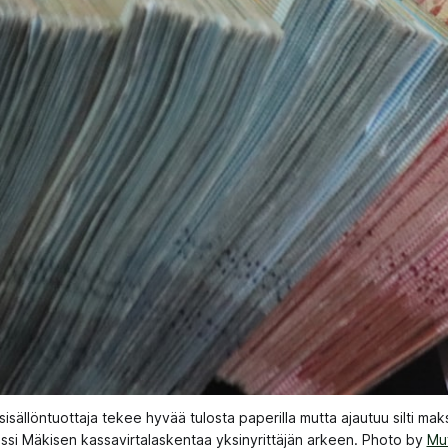
sisällöntuottaja tekee hyvää tulosta paperilla mutta ajautuu silti ma
si Mäkisen kassavirtalaskentaa yksinyrittäjän arkeen. Photo by 
Mu