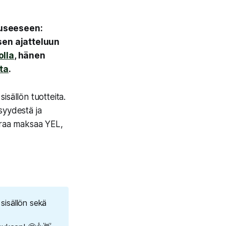
auseeseen:
isen ajatteluun
olla
, hänen
ta
.
sisällön tuotteita.
syydestä ja
araa maksaa YEL,
sisällön sekä