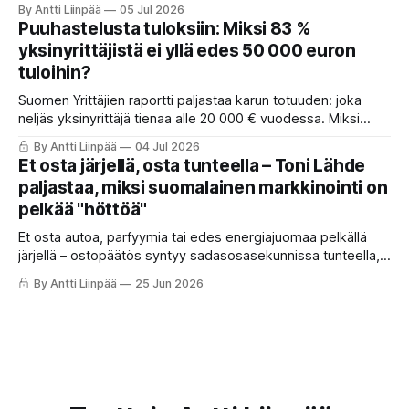
By Antti Liinpää
05 Jul 2026
nostaa VO₂maxia, parantaa insuliiniherkkyyttä, laskee
Puuhastelusta tuloksiin: Miksi 83 %
verenpainetta ja tukee jopa aivoterveyttä pitkällä
yksinyrittäjistä ei yllä edes 50 000 euron
tähtäimellä.
tuloihin?
Suomen Yrittäjien raportti paljastaa karun totuuden: joka
neljäs yksinyrittäjä tienaa alle 20 000 € vuodessa. Miksi
ahkera ammattilainen polkee paikallaan? Anna Perhon
By Antti Liinpää
04 Jul 2026
mukaan syy on suunnassa ja fokuksessa. Lue 4 askelta,
Et osta järjellä, osta tunteella – Toni Lähde
joilla käännät puuhastelun kannattavaksi ja otat itsen
paljastaa, miksi suomalainen markkinointi on
johtamisen haltuun.
pelkää "höttöä"
Et osta autoa, parfyymia tai edes energiajuomaa pelkällä
järjellä – ostopäätös syntyy sadasosasekunnissa tunteella,
ja loogiset perustelut keksitään vasta jälkikäteen.
By Antti Liinpää
25 Jun 2026