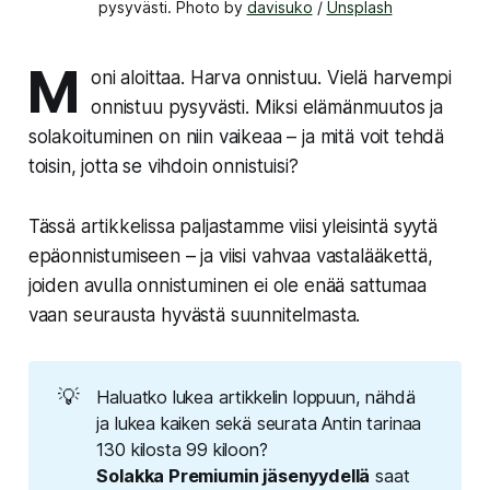
pysyvästi. Photo by 
davisuko
 / 
Unsplash
M
oni aloittaa. Harva onnistuu. Vielä harvempi
onnistuu pysyvästi. Miksi elämänmuutos ja
solakoituminen on niin vaikeaa – ja mitä voit tehdä
toisin, jotta se vihdoin onnistuisi?
Tässä artikkelissa paljastamme viisi yleisintä syytä
epäonnistumiseen – ja viisi vahvaa vastalääkettä,
joiden avulla onnistuminen ei ole enää sattumaa
vaan seurausta hyvästä suunnitelmasta.
💡
Haluatko lukea artikkelin loppuun, nähdä
ja lukea kaiken sekä seurata Antin tarinaa
130 kilosta 99 kiloon?
Solakka Premiumin jäsenyydellä
saat