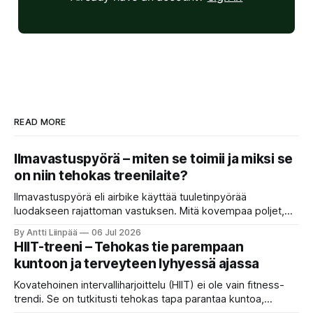
READ MORE
Ilmavastuspyörä – miten se toimii ja miksi se
on niin tehokas treenilaite?
Ilmavastuspyörä eli airbike käyttää tuuletinpyörää
luodakseen rajattoman vastuksen. Mitä kovempaa poljet,
sitä rankempi treeni.
By Antti Liinpää
06 Jul 2026
HIIT-treeni – Tehokas tie parempaan
kuntoon ja terveyteen lyhyessä ajassa
Kovatehoinen intervalliharjoittelu (HIIT) ei ole vain fitness-
trendi. Se on tutkitusti tehokas tapa parantaa kuntoa,
polttaa rasvaa ja vahvistaa sydäntä lyhyessä ajassa. HIIT