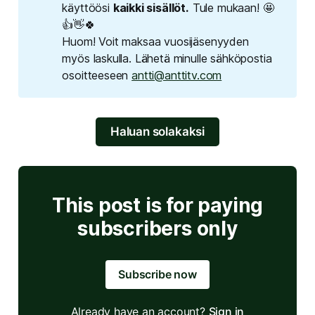
käyttöösi
kaikki sisällöt.
Tule mukaan! 🤩
👍👋🍀
Huom! Voit maksaa vuosijäsenyyden
myös laskulla. Lähetä minulle sähköpostia
osoitteeseen
antti@anttitv.com
Haluan solakaksi
This post is for paying
subscribers only
Subscribe now
Already have an account?
Sign in