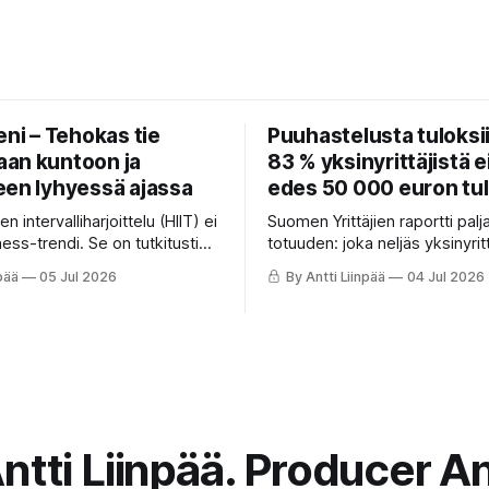
eni – Tehokas tie
Puuhastelusta tuloksii
an kuntoon ja
83 % yksinyrittäjistä ei
een lyhyessä ajassa
edes 50 000 euron tul
n intervalliharjoittelu (HIIT) ei
Suomen Yrittäjien raportti palj
tness-trendi. Se on tutkitusti
totuuden: joka neljäs yksinyrit
pa parantaa kuntoa, polttaa
alle 20 000 € vuodessa. Miksi
pää
05 Jul 2026
By Antti Liinpää
04 Jul 2026
vahvistaa sydäntä lyhyessä
ammattilainen polkee paikall
IT nostaa VO₂maxia, parantaa
Perhon mukaan syy on suunna
rkkyyttä, laskee verenpainetta
fokuksessa. Lue 4 askelta, joi
pa aivoterveyttä pitkällä
puuhastelun kannattavaksi ja o
.
johtamisen haltuun.
ntti Liinpää. Producer An