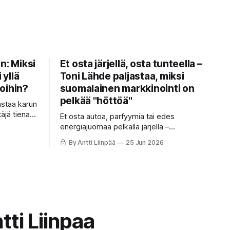
n: Miksi
Et osta järjellä, osta tunteella –
 yllä
Toni Lähde paljastaa, miksi
oihin?
suomalainen markkinointi on
pelkää "höttöä"
astaa karun
täjä tienaa
Et osta autoa, parfyymia tai edes
 ahkera
energiajuomaa pelkällä järjellä –
aan? Anna
ostopäätös syntyy sadasosasekunnissa
By Antti Liinpää
25 Jun 2026
ssa ja
tunteella, ja loogiset perustelut
lla käännät
keksitään vasta jälkikäteen.
tat itsen
tti Liinpaa