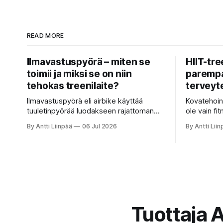
READ MORE
Ilmavastuspyörä – miten se
HIIT-tre
toimii ja miksi se on niin
parempa
tehokas treenilaite?
terveyt
Ilmavastuspyörä eli airbike käyttää
Kovatehoine
tuuletinpyörää luodakseen rajattoman
ole vain fi
vastuksen. Mitä kovempaa poljet, sitä
tehokas ta
By Antti Liinpää
06 Jul 2026
By Antti Liin
rankempi treeni.
rasvaa ja 
ajassa. HI
insuliinihe
ja tukee jo
tähtäimellä
Tuottaja A