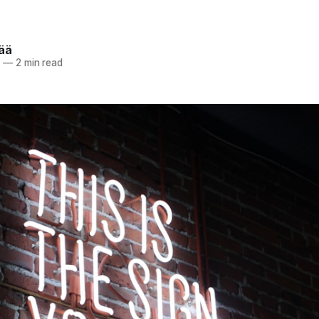
pää
6
—
2 min read