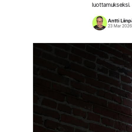
luottamukseksi.
Antti Liin
23 Mar 202