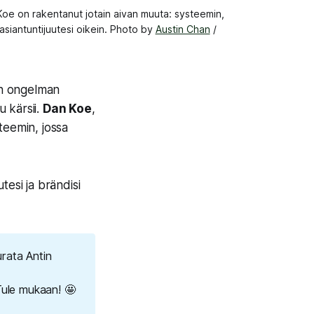
Koe on rakentanut jotain aivan muuta: systeemin, 
 asiantuntijuutesi oikein. Photo by 
Austin Chan
 / 
man ongelman
u kärsii.
Dan Koe
,
steemin, jossa
tesi ja brändisi
urata Antin
ule mukaan! 🤩