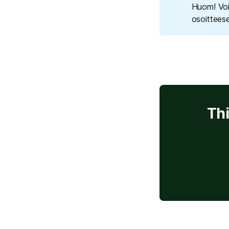
Huom! Voi
osoittee
Thi