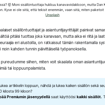
ivässä? 🤯 Moni sisällöntuottaja hukkuu kanavaviidakkoon, mutta Dan 
 Kyse ei ole siitä, että tekisit 
enemmän
, vaan siitä, miten paketoit
Unsplash
laiset sisällöntuottajat ja asiantuntijayrittäjät painivat sa
ältöä pitäisi tuottaa joka kanavaan, mutta aika ei riitä ja laat
 seuraajia eri alustoilla, on ratkaissut tämän rakentamalla sy
i noin kahden tunnin päivittäisellä työpanoksella.
a pureudumme siihen, miten voit skaalata oman asiantuntijuu
tiimiä tai loppuunpalamista.
ukea artikkelin loppuun, nähdä ja lukea kaiken sisällön sekä se
0 kilosta 99 kiloon?
npää Premiumin jäsenyydellä
saat käyttöösi
kaikki sisällöt.
T