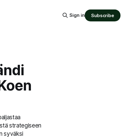
Sign in
Subscribe
ändi
 Koen
aljastaa
ästä strategiseen
n syväksi