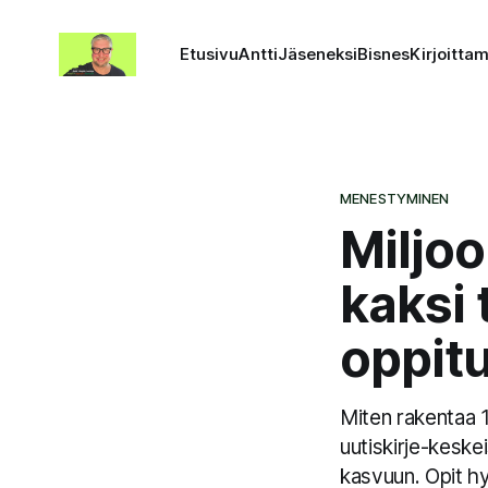
Etusivu
Antti
Jäseneksi
Bisnes
Kirjoitta
MENESTYMINEN
Miljo
kaksi 
oppitu
Miten rakentaa 
uutiskirje-keske
kasvuun. Opit h