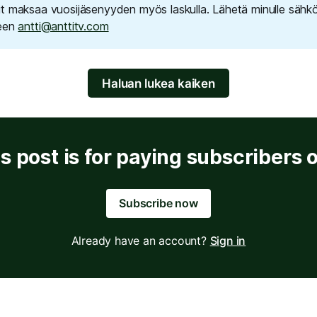
t maksaa vuosijäsenyyden myös laskulla. Lähetä minulle sähk
seen
antti@anttitv.com
Haluan lukea kaiken
s post is for paying subscribers 
Subscribe now
Already have an account?
Sign in