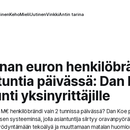
minen
Keho
Mieli
Uutinen
Vinkki
Antin tarina
onan euron henkilöbr
tuntia päivässä: Dan
nti yksinyrittäjille
1M€ henkilöbrändi vain 2 tunnissa päivässä? Dan Koe p
isen systeeminsä, jolla asiantuntija siirtyy oravanpyör
yödyntämään tekoälyä ja muuttamaan matalan huomio