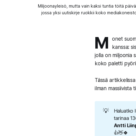
Miljoonayleisö, mutta vain kaksi tuntia töitä pä
jossa yksi uutiskirje ruokkii koko mediakoneiston.
M
onet suoma
kanssa: sis
jolla on miljoonia
koko paletti pyöri
Tässä artikkeliss
ilman massiivista 
💡
Haluatko l
tarinaa 13
Antti Lii
👍👋🍀