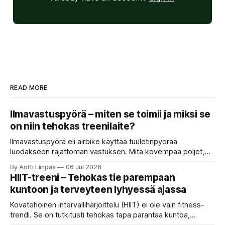
READ MORE
Ilmavastuspyörä – miten se toimii ja miksi se
on niin tehokas treenilaite?
Ilmavastuspyörä eli airbike käyttää tuuletinpyörää
luodakseen rajattoman vastuksen. Mitä kovempaa poljet,
sitä rankempi treeni.
By Antti Liinpää
06 Jul 2026
HIIT-treeni – Tehokas tie parempaan
kuntoon ja terveyteen lyhyessä ajassa
Kovatehoinen intervalliharjoittelu (HIIT) ei ole vain fitness-
trendi. Se on tutkitusti tehokas tapa parantaa kuntoa,
polttaa rasvaa ja vahvistaa sydäntä lyhyessä ajassa. HIIT