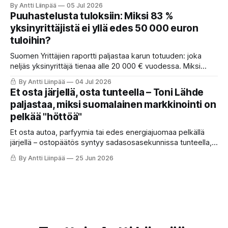
By Antti Liinpää
05 Jul 2026
nostaa VO₂maxia, parantaa insuliiniherkkyyttä, laskee
Puuhastelusta tuloksiin: Miksi 83 %
verenpainetta ja tukee jopa aivoterveyttä pitkällä
yksinyrittäjistä ei yllä edes 50 000 euron
tähtäimellä.
tuloihin?
Suomen Yrittäjien raportti paljastaa karun totuuden: joka
neljäs yksinyrittäjä tienaa alle 20 000 € vuodessa. Miksi
ahkera ammattilainen polkee paikallaan? Anna Perhon
By Antti Liinpää
04 Jul 2026
mukaan syy on suunnassa ja fokuksessa. Lue 4 askelta,
Et osta järjellä, osta tunteella – Toni Lähde
joilla käännät puuhastelun kannattavaksi ja otat itsen
paljastaa, miksi suomalainen markkinointi on
johtamisen haltuun.
pelkää "höttöä"
Et osta autoa, parfyymia tai edes energiajuomaa pelkällä
järjellä – ostopäätös syntyy sadasosasekunnissa tunteella,
ja loogiset perustelut keksitään vasta jälkikäteen.
By Antti Liinpää
25 Jun 2026