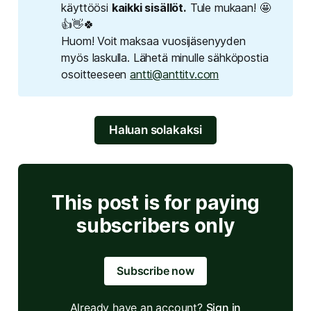
käyttöösi
kaikki sisällöt.
Tule mukaan! 🤩
👍👋🍀
Huom! Voit maksaa vuosijäsenyyden
myös laskulla. Lähetä minulle sähköpostia
osoitteeseen
antti@anttitv.com
Haluan solakaksi
This post is for paying
subscribers only
Subscribe now
Already have an account?
Sign in