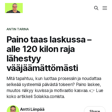
ANTIN TARINA
Paino taas laskussa –
alle 120 kilon raja
lähestyy
vääjäämättömästi
Mitä tapahtuu, kun luottaa prosessiin ja noudattaa
selkeää systeemiä päivästä toiseen? Paino laskee,
muutos näkyy kuvissa ja motivaatio kasvaa. 👉 Lue
koko artikkeli Solakka.comista.
Antti Liinpää
Share