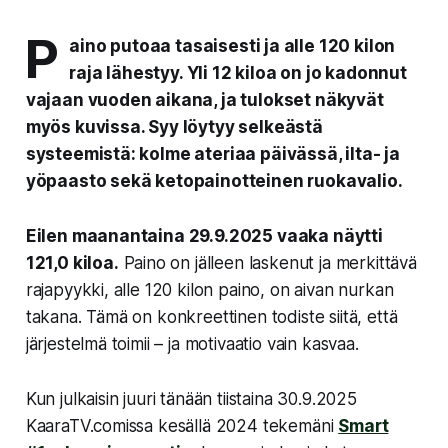
P
aino putoaa tasaisesti ja alle 120 kilon
raja lähestyy. Yli 12 kiloa on jo kadonnut
vajaan vuoden aikana, ja tulokset näkyvät
myös kuvissa. Syy löytyy selkeästä
systeemistä: kolme ateriaa päivässä, ilta- ja
yöpaasto sekä ketopainotteinen ruokavalio.
Eilen maanantaina 29.9.2025 vaaka näytti
121,0 kiloa.
Paino on jälleen laskenut ja merkittävä
rajapyykki, alle 120 kilon paino, on aivan nurkan
takana. Tämä on konkreettinen todiste siitä, että
järjestelmä toimii – ja motivaatio vain kasvaa.
Kun julkaisin juuri tänään tiistaina 30.9.2025
KaaraTV.comissa kesällä 2024 tekemäni
Smart