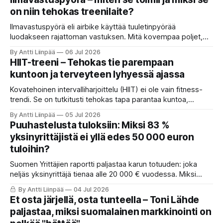
on niin tehokas treenilaite?
Ilmavastuspyörä eli airbike käyttää tuuletinpyörää
luodakseen rajattoman vastuksen. Mitä kovempaa poljet,
sitä rankempi treeni.
By Antti Liinpää
06 Jul 2026
HIIT-treeni – Tehokas tie parempaan
kuntoon ja terveyteen lyhyessä ajassa
Kovatehoinen intervalliharjoittelu (HIIT) ei ole vain fitness-
trendi. Se on tutkitusti tehokas tapa parantaa kuntoa,
polttaa rasvaa ja vahvistaa sydäntä lyhyessä ajassa. HIIT
By Antti Liinpää
05 Jul 2026
nostaa VO₂maxia, parantaa insuliiniherkkyyttä, laskee
Puuhastelusta tuloksiin: Miksi 83 %
verenpainetta ja tukee jopa aivoterveyttä pitkällä
yksinyrittäjistä ei yllä edes 50 000 euron
tähtäimellä.
tuloihin?
Suomen Yrittäjien raportti paljastaa karun totuuden: joka
neljäs yksinyrittäjä tienaa alle 20 000 € vuodessa. Miksi
ahkera ammattilainen polkee paikallaan? Anna Perhon
By Antti Liinpää
04 Jul 2026
mukaan syy on suunnassa ja fokuksessa. Lue 4 askelta,
Et osta järjellä, osta tunteella – Toni Lähde
joilla käännät puuhastelun kannattavaksi ja otat itsen
paljastaa, miksi suomalainen markkinointi on
johtamisen haltuun.