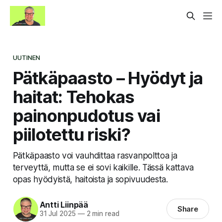
UUTINEN
Pätkäpaasto – Hyödyt ja
haitat: Tehokas
painonpudotus vai
piilotettu riski?
Pätkäpaasto voi vauhdittaa rasvanpolttoa ja
terveyttä, mutta se ei sovi kaikille. Tässä kattava
opas hyödyistä, haitoista ja sopivuudesta.
Antti Liinpää
Share
31 Jul 2025
—
2 min read