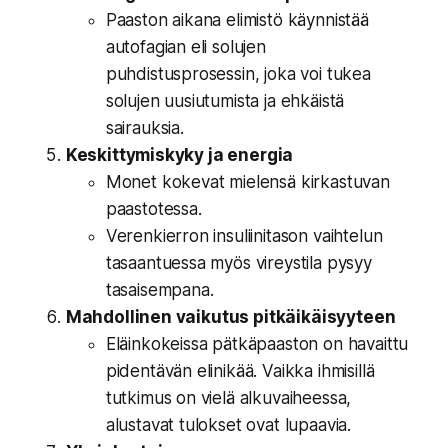
Paaston aikana elimistö käynnistää
autofagian eli solujen
puhdistusprosessin, joka voi tukea
solujen uusiutumista ja ehkäistä
sairauksia.
Keskittymiskyky ja energia
Monet kokevat mielensä kirkastuvan
paastotessa.
Verenkierron insuliinitason vaihtelun
tasaantuessa myös vireystila pysyy
tasaisempana.
Mahdollinen vaikutus pitkäikäisyyteen
Eläinkokeissa pätkäpaaston on havaittu
pidentävän elinikää. Vaikka ihmisillä
tutkimus on vielä alkuvaiheessa,
alustavat tulokset ovat lupaavia.