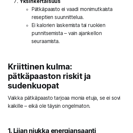
Yksinkertaisuus
Pätkäpaasto ei vaadi monimutkaista
reseptien suunnittelua.
Ei kalorien laskemista tai ruokien
punnitsemista – vain ajankellon
seuraamista.
Kriittinen kulma:
pätkäpaaston riskit ja
sudenkuopat
Vaikka pätkäpaasto tarjoaa monia etuja, se ei sovi
kaikille – eikä ole täysin ongelmaton.
1.
Liian niukka energiansaanti