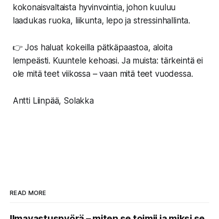
kokonaisvaltaista hyvinvointia, johon kuuluu
laadukas ruoka, liikunta, lepo ja stressinhallinta.
👉
Jos haluat kokeilla pätkäpaastoa, aloita
lempeästi. Kuuntele kehoasi. Ja muista: tärkeintä ei
ole mitä teet viikossa – vaan mitä teet vuodessa.
Antti Liinpää, Solakka
READ MORE
Ilmavastuspyörä – miten se toimii ja miksi se