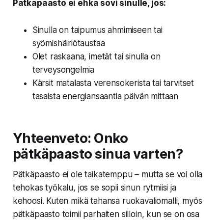
Pätkäpaasto ei ehkä sovi sinulle, jos:
Sinulla on taipumus ahmimiseen tai
syömishäiriötaustaa
Olet raskaana, imetät tai sinulla on
terveysongelmia
Kärsit matalasta verensokerista tai tarvitset
tasaista energiansaantia päivän mittaan
Yhteenveto: Onko
pätkäpaasto sinua varten?
Pätkäpaasto ei ole taikatemppu – mutta se voi olla
tehokas työkalu, jos se sopii sinun rytmiisi ja
kehoosi. Kuten mikä tahansa ruokavaliomalli, myös
pätkäpaasto toimii parhaiten silloin, kun se on osa