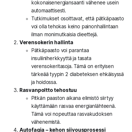
kokonaisenergiansaanti vähenee usein
automaattisesti.
Tutkimukset osoittavat, että pätkäpaasto
voi olla tehokas keino painonhallintaan
ilman monimutkaisia dieettejä.
Verensokerin hallinta
Pätkäpaasto voi parantaa
insuliiniherkkyyttä ja tasata
verensokeritasoja. Tämä on erityisen
tärkeää tyypin 2 diabeteksen ehkäisyssä
ja hoidossa.
Rasvanpoltto tehostuu
Pitkän paaston aikana elimistö siirtyy
käyttämään rasvaa energianlähteenä.
Tämä voi nopeuttaa rasvakudoksen
vähenemistä.
Autofagia – kehon siivousprosessi