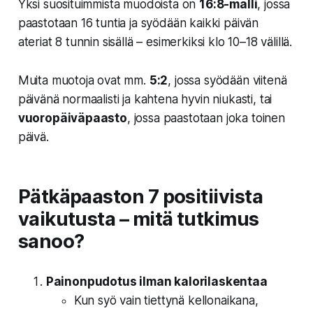
Yksi suosituimmista muodoista on
16:8-malli
, jossa
paastotaan 16 tuntia ja syödään kaikki päivän
ateriat 8 tunnin sisällä – esimerkiksi klo 10–18 välillä.
Muita muotoja ovat mm.
5:2
, jossa syödään viitenä
päivänä normaalisti ja kahtena hyvin niukasti, tai
vuoropäiväpaasto
, jossa paastotaan joka toinen
päivä.
Pätkäpaaston 7 positiivista
vaikutusta – mitä tutkimus
sanoo?
Painonpudotus ilman kalorilaskentaa
Kun syö vain tiettynä kellonaikana,