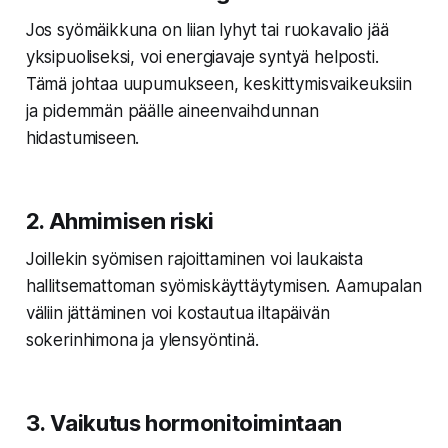
Jos syömäikkuna on liian lyhyt tai ruokavalio jää
yksipuoliseksi, voi energiavaje syntyä helposti.
Tämä johtaa uupumukseen, keskittymisvaikeuksiin
ja pidemmän päälle aineenvaihdunnan
hidastumiseen.
2.
Ahmimisen riski
Joillekin syömisen rajoittaminen voi laukaista
hallitsemattoman syömiskäyttäytymisen. Aamupalan
väliin jättäminen voi kostautua iltapäivän
sokerinhimona ja ylensyöntinä.
3.
Vaikutus hormonitoimintaan