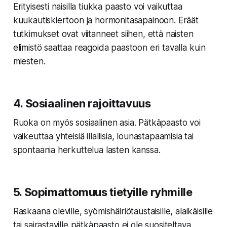
Erityisesti naisilla tiukka paasto voi vaikuttaa
kuukautiskiertoon ja hormonitasapainoon. Eräät
tutkimukset ovat viitanneet siihen, että naisten
elimistö saattaa reagoida paastoon eri tavalla kuin
miesten.
4.
Sosiaalinen rajoittavuus
Ruoka on myös sosiaalinen asia. Pätkäpaasto voi
vaikeuttaa yhteisiä illallisia, lounastapaamisia tai
spontaania herkuttelua lasten kanssa.
5.
Sopimattomuus tietyille ryhmille
Raskaana oleville, syömishäiriötaustaisille, alaikäisille
tai sairastaville pätkäpaasto ei ole suositeltava.