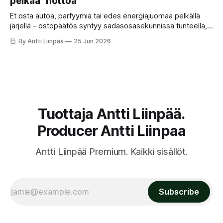
pelkää "höttöä"
Et osta autoa, parfyymia tai edes energiajuomaa pelkällä
järjellä – ostopäätös syntyy sadasosasekunnissa tunteella,
ja loogiset perustelut keksitään vasta jälkikäteen.
By Antti Liinpää
25 Jun 2026
Tuottaja Antti Liinpää.
Producer Antti Liinpaa
Antti Liinpää Premium. Kaikki sisällöt.
Subscribe