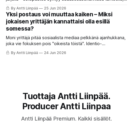
ja loogiset perustelut keksitään vasta jälkikäteen.
By Antti Liinpää
25 Jun 2026
Yksi postaus voi muuttaa kaiken – Miksi
jokaisen yrittäjän kannattaisi olla esillä
somessa?
Moni yrittäjä pitää sosiaalista mediaa pelkkänä ajanhukkana,
joka vie fokuksen pois "oikeista töistä". Identio-
ohjelmistoyhtiön perustaja Joonas Korgan muistutti kuitenkin
By Antti Liinpää
24 Jun 2026
LinkedInissä somen rajattomasta voimasta: yksi ainoa oikea
julkaisu voi muuttaa yrityksen suunnan
Tuottaja Antti Liinpää.
Producer Antti Liinpaa
Antti Liinpää Premium. Kaikki sisällöt.