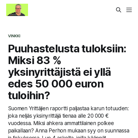
VINKKI
Puuhastelusta tuloksiin:
Miksi 83 %
yksinyrittäjistä ei yllä
edes 50 000 euron
tuloihin?
Suomen Yrittäjien raportti paljastaa karun totuuden:
joka neljäs yksinyrittäjä tienaa alle 20 000 €
vuodessa. Miksi ahkera ammattilainen polkee
paikallaan? Anna Perhon mukaan syy on suunnassa
ja fokuksessa. Lue 4 askelta, joilla käännät