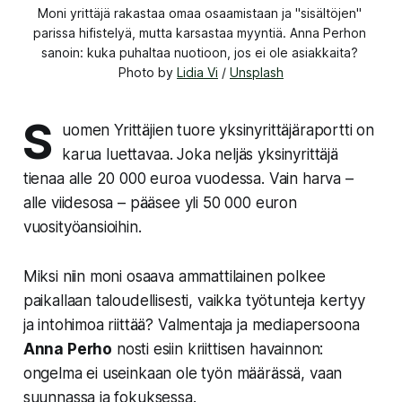
Moni yrittäjä rakastaa omaa osaamistaan ja "sisältöjen" 
parissa hifistelyä, mutta karsastaa myyntiä. Anna Perhon 
sanoin: 
kuka puhaltaa nuotioon, jos ei ole asiakkaita?
Photo by 
Lidia Vi
 / 
Unsplash
S
uomen Yrittäjien tuore yksinyrittäjäraportti on
karua luettavaa. Joka neljäs yksinyrittäjä
tienaa alle 20 000 euroa vuodessa. Vain harva –
alle viidesosa – pääsee yli 50 000 euron
vuosityöansioihin.
Miksi niin moni osaava ammattilainen polkee
paikallaan taloudellisesti, vaikka työtunteja kertyy
ja intohimoa riittää? Valmentaja ja mediapersoona
Anna Perho
nosti esiin kriittisen havainnon:
ongelma ei useinkaan ole työn määrässä, vaan
suunnassa ja fokuksessa.