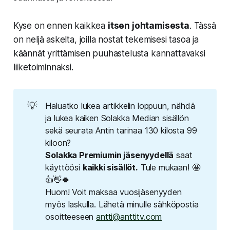
Kyse on ennen kaikkea
itsen johtamisesta
. Tässä
on neljä askelta, joilla nostat tekemisesi tasoa ja
käännät yrittämisen puuhastelusta kannattavaksi
liiketoiminnaksi.
💡
Haluatko lukea artikkelin loppuun, nähdä
ja lukea kaiken Solakka Median sisällön
sekä seurata Antin tarinaa 130 kilosta 99
kiloon?
Solakka Premiumin jäsenyydellä
saat
käyttöösi
kaikki sisällöt.
Tule mukaan! 🤩
👍👋🍀
Huom! Voit maksaa vuosijäsenyyden
myös laskulla. Lähetä minulle sähköpostia
osoitteeseen
antti@anttitv.com