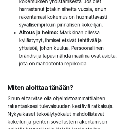
kokemuksen yhdistämisestä. Jos olet
harrastanut jotakin aihetta vuosia, sinun
rakentamasi kokemus on huomattavasti
syvällisempi kuin pinnallisen kokeilijan.
Aitous ja heimo:
Markkinan ollessa
kyllästynyt, ihmiset etsivät tehtävää ja
yhteisöä, johon kuulua. Persoonallinen
brändisi ja tapasi nähdä maailma ovat asioita,
joita on mahdotonta replikoida.
Miten aloittaa tänään?
Sinun ei tarvitse olla ohjelmistoammattilainen
rakentaaksesi tulevaisuuden kestäviä ratkaisuja.
Nykyaikaiset tekoälytyökalut mahdollistavat
kokeilun ja pienten sovellusten rakentamisen