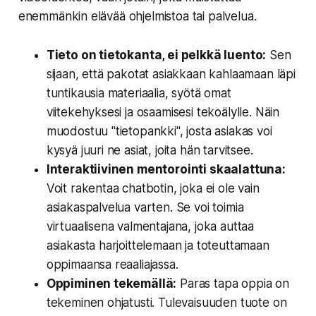
enemmänkin elävää ohjelmistoa tai palvelua.
Tieto on tietokanta, ei pelkkä luento:
Sen
sijaan, että pakotat asiakkaan kahlaamaan läpi
tuntikausia materiaalia, syötä omat
viitekehyksesi ja osaamisesi tekoälylle. Näin
muodostuu "tietopankki", josta asiakas voi
kysyä juuri ne asiat, joita hän tarvitsee.
Interaktiivinen mentorointi skaalattuna:
Voit rakentaa chatbotin, joka ei ole vain
asiakaspalvelua varten. Se voi toimia
virtuaalisena valmentajana, joka auttaa
asiakasta harjoittelemaan ja toteuttamaan
oppimaansa reaaliajassa.
Oppiminen tekemällä:
Paras tapa oppia on
tekeminen ohjatusti. Tulevaisuuden tuote on