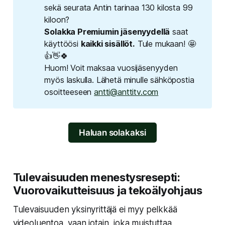
sekä seurata Antin tarinaa 130 kilosta 99
kiloon?
Solakka Premiumin jäsenyydellä
saat
käyttöösi
kaikki sisällöt.
Tule mukaan! 🤩
👍👋🍀
Huom! Voit maksaa vuosijäsenyyden
myös laskulla. Lähetä minulle sähköpostia
osoitteeseen
antti@anttitv.com
Haluan solakaksi
Tulevaisuuden menestysresepti:
Vuorovaikutteisuus ja tekoälyohjaus
Tulevaisuuden yksinyrittäjä ei myy pelkkää
videoluentoa, vaan jotain, joka muistuttaa