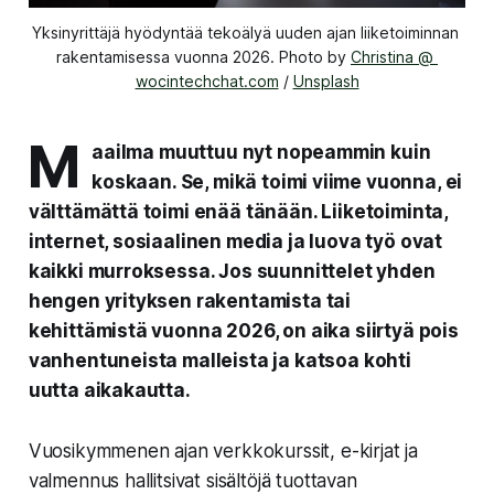
Yksinyrittäjä hyödyntää tekoälyä uuden ajan liiketoiminnan 
rakentamisessa vuonna 2026. Photo by 
Christina @ 
wocintechchat.com
 / 
Unsplash
M
aailma muuttuu nyt nopeammin kuin
koskaan. Se, mikä toimi viime vuonna, ei
välttämättä toimi enää tänään. Liiketoiminta,
internet, sosiaalinen media ja luova työ ovat
kaikki murroksessa. Jos suunnittelet yhden
hengen yrityksen rakentamista tai
kehittämistä vuonna 2026, on aika siirtyä pois
vanhentuneista malleista ja katsoa kohti
uutta aikakautta.
Vuosikymmenen ajan verkkokurssit, e-kirjat ja
valmennus hallitsivat sisältöjä tuottavan