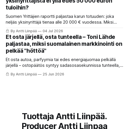
yksinyrittäjistä ei yllä edes 50 000 euron
tähtäimellä.
tuloihin?
Suomen Yrittäjien raportti paljastaa karun totuuden: joka
neljäs yksinyrittäjä tienaa alle 20 000 € vuodessa. Miksi
ahkera ammattilainen polkee paikallaan? Anna Perhon
By Antti Liinpää
04 Jul 2026
mukaan syy on suunnassa ja fokuksessa. Lue 4 askelta,
Et osta järjellä, osta tunteella – Toni Lähde
joilla käännät puuhastelun kannattavaksi ja otat itsen
paljastaa, miksi suomalainen markkinointi on
johtamisen haltuun.
pelkää "höttöä"
Et osta autoa, parfyymia tai edes energiajuomaa pelkällä
järjellä – ostopäätös syntyy sadasosasekunnissa tunteella,
ja loogiset perustelut keksitään vasta jälkikäteen.
By Antti Liinpää
25 Jun 2026
Tuottaja Antti Liinpää.
Producer Antti Liinpaa