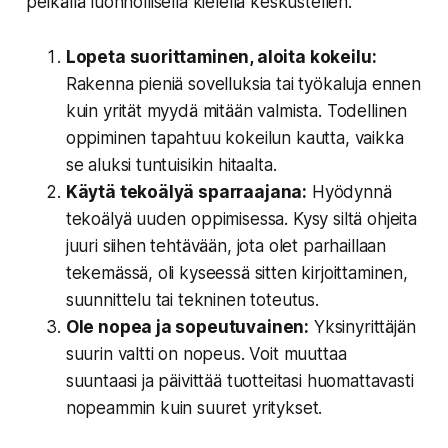
pelkällä luonnollisella kielellä keskustellen.
Lopeta suorittaminen, aloita kokeilu:
Rakenna pieniä sovelluksia tai työkaluja ennen
kuin yrität myydä mitään valmista. Todellinen
oppiminen tapahtuu kokeilun kautta, vaikka
se aluksi tuntuisikin hitaalta.
Käytä tekoälyä sparraajana:
Hyödynnä
tekoälyä uuden oppimisessa. Kysy siltä ohjeita
juuri siihen tehtävään, jota olet parhaillaan
tekemässä, oli kyseessä sitten kirjoittaminen,
suunnittelu tai tekninen toteutus.
Ole nopea ja sopeutuvainen:
Yksinyrittäjän
suurin valtti on nopeus. Voit muuttaa
suuntaasi ja päivittää tuotteitasi huomattavasti
nopeammin kuin suuret yritykset.