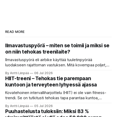
READ MORE
Ilmavastuspyörä – miten se toimii ja miksi se
on niin tehokas treenilaite?
Ilmavastuspyörä eli airbike käyttää tuuletinpyörää
luodakseen rajattoman vastuksen. Mitä kovempaa poljet,
sitä rankempi treeni.
By Antti Liinpää
06 Jul 2026
HIIT-treeni – Tehokas tie parempaan
kuntoon ja terveyteen lyhyessä ajassa
Kovatehoinen intervalliharjoittelu (HIIT) ei ole vain fitness-
trendi. Se on tutkitusti tehokas tapa parantaa kuntoa,
polttaa rasvaa ja vahvistaa sydäntä lyhyessä ajassa. HIIT
By Antti Liinpää
05 Jul 2026
nostaa VO₂maxia, parantaa insuliiniherkkyyttä, laskee
Puuhastelusta tuloksiin: Miksi 83 %
verenpainetta ja tukee jopa aivoterveyttä pitkällä