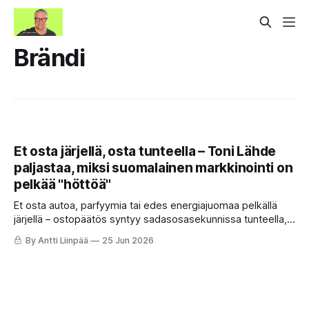
Brändi
Et osta järjellä, osta tunteella – Toni Lähde
paljastaa, miksi suomalainen markkinointi on
pelkää "höttöä"
Et osta autoa, parfyymia tai edes energiajuomaa pelkällä
järjellä – ostopäätös syntyy sadasosasekunnissa tunteella,
ja loogiset perustelut keksitään vasta jälkikäteen.
By Antti Liinpää
25 Jun 2026